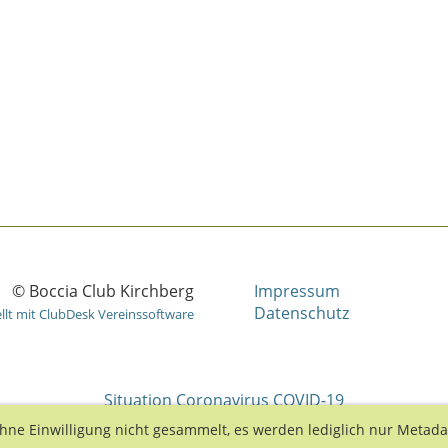
© Boccia Club Kirchberg
Impressum
Datenschutz
ellt mit ClubDesk Vereinssoftware
Situation Coronavirus COVID-19
hne Einwilligung nicht gesammelt, es werden lediglich nur Metad